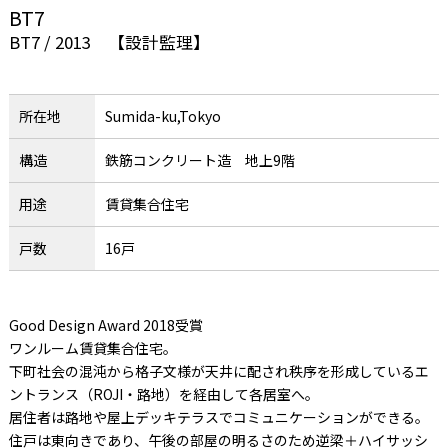
BT7
BT7
/ 2013 【設計監理】
所在地
Sumida-ku,Tokyo
構造
鉄筋コンクリート造 地上9階
用途
賃貸集合住宅
戸数
16戸
Good Design Award 2018受賞
ワンルーム賃貸集合住宅。
下町社会の混沌から格子文様が天井に配され秩序を形成しているエ
ントランス（ROJI・路地）を経由して各居室へ。
居住者は路地や屋上デッキテラスでコミュニケーションができる。
住戸は東向きであり、午後の部屋の明るさのため逆梁＋ハイサッシ